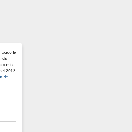
nocido la
esto,
 de mis
 del 2012
ón de