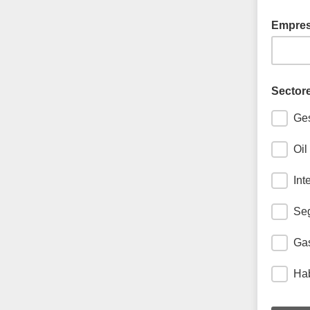
Empres
Sectore
Ges
Oil
Int
Seg
Gas
Hab